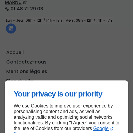
MARNE
01 48 71 29 03
Lun - Jeu : 08h - 12h / 14h - 19h
Ven : 08h - 12h / 14h - 17h
Accueil
Contactez-nous
Mentions légales
Plan du site
Your privacy is our priority
We use Cookies to improve user experience by
Haut de page
personalising content and ads, as well as
analyzing traffic and optimizing social networks
functionalities. By clicking "I Agree" you consent to
the use of Cookies from our providers
Google