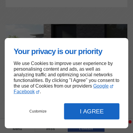
Your privacy is our priority
We use Cookies to improve user experience by
personalising content and ads, as well as
analyzing traffic and optimizing social networks
functionalities. By clicking "I Agree" you consent to
08/08/2025
Portes d'entrée
the use of Cookies from our providers
Google
Facebook
.
Porte d’entrée : sécurité, isolation,
design… les critères à ne pas négliger
I AGREE
Customize
Menu
Infos
Contact