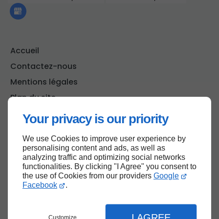
Accueil
Contactez-nous
Mentions légales
Plan du site
Your privacy is our priority
We use Cookies to improve user experience by
Haut de page
personalising content and ads, as well as
analyzing traffic and optimizing social networks
functionalities. By clicking "I Agree" you consent to
the use of Cookies from our providers
Google
Facebook
.
I AGREE
Customize